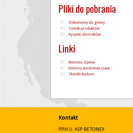
Pliki do pobrania
Dokumenty do gminy
Cennik produktów
Rysunki zbiorników
Linki
Betonex Opinie
Komory wodomierzowe
Tłumiki Radom
Kontakt
P.P.H.U. ASP BETONEX