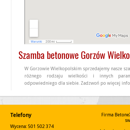
Szamba betonowe Gorzów Wielko
W Gorzowie Wielkopolskim sprzedajemy nasze s
różnego rodzaju wielkości i innych para
odpowiedniego dla siebie. Zadzwoń po więcej inf
Telefony
Firma Betone
sw
Wycena: 501 502 374