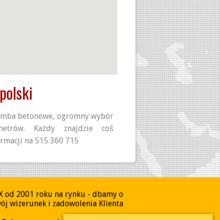
polski
zamba betonowe, ogromny wybór
metrów. Każdy znajdzie coś
ormacji na 515 360 715
X od 2001 roku na rynku - dbamy o
ój wizerunek i zadowolenia Klienta