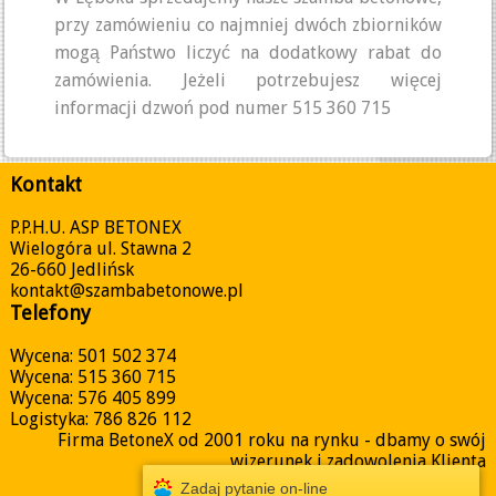
przy zamówieniu co najmniej dwóch zbiorników
mogą Państwo liczyć na dodatkowy rabat do
zamówienia. Jeżeli potrzebujesz więcej
informacji dzwoń pod numer 515 360 715
Kontakt
P.P.H.U. ASP BETONEX
Wielogóra ul. Stawna 2
26-660 Jedlińsk
kontakt@szambabetonowe.pl
Telefony
Wycena: 501 502 374
Wycena: 515 360 715
Wycena: 576 405 899
Logistyka: 786 826 112
Firma BetoneX od 2001 roku na rynku - dbamy o swój
wizerunek i zadowolenia Klienta
Zadaj pytanie on-line