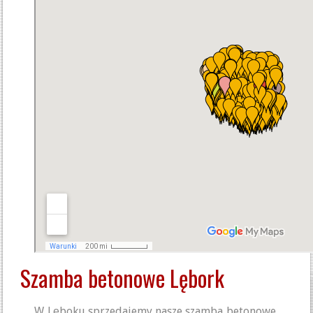
Szamba betonowe Lębork
W Lęboku sprzedajemy nasze szamba betonowe,