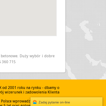
 betonowe. Duży wybór i dobre
5 360 715
X od 2001 roku na rynku - dbamy o
ój wizerunek i zadowolenia Klienta
w Polsce wprowadziliśmy gwarancję
Zadaj pytanie on-line
s 5 lat oraz gotowe otwory na rury