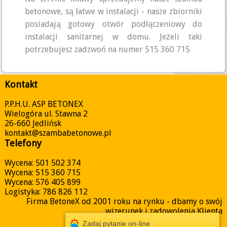
betonowe, są łatwe w instalacji - nasze zbiorniki
posiadają gotowy otwór podłączeniowy do
instalacji sanitarnej w domu. Jeżeli taki
potrzebujesz zadzwoń na numer 515 360 715
Kontakt
P.P.H.U. ASP BETONEX
Wielogóra ul. Stawna 2
26-660 Jedlińsk
kontakt@szambabetonowe.pl
Telefony
Wycena: 501 502 374
Wycena: 515 360 715
Wycena: 576 405 899
Logistyka: 786 826 112
Firma BetoneX od 2001 roku na rynku - dbamy o swój
wizerunek i zadowolenia Klienta
Zadaj pytanie on-line