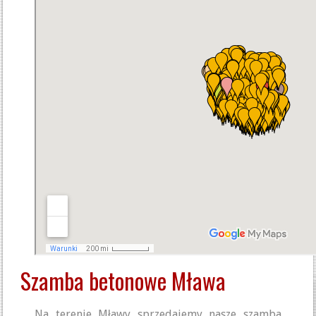
Szamba betonowe Mława
Na terenie Mławy sprzedajemy nasze szamba