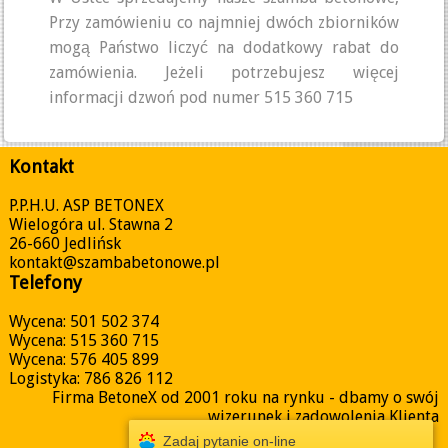
Przy zamówieniu co najmniej dwóch zbiorników
mogą Państwo liczyć na dodatkowy rabat do
zamówienia. Jeżeli potrzebujesz więcej
informacji dzwoń pod numer 515 360 715
Kontakt
P.P.H.U. ASP BETONEX
Wielogóra ul. Stawna 2
26-660 Jedlińsk
kontakt@szambabetonowe.pl
Telefony
Wycena: 501 502 374
Wycena: 515 360 715
Wycena: 576 405 899
Logistyka: 786 826 112
Firma BetoneX od 2001 roku na rynku - dbamy o swój
wizerunek i zadowolenia Klienta
Zadaj pytanie on-line