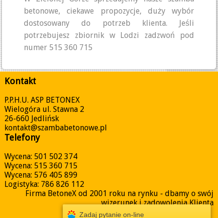
betonowe, ciekawe propozycje, duży wybór
dostosowany do potrzeb klienta. Jeśli
potrzebujesz zbiornik w Lodzi zadzwoń pod
numer 515 360 715
Kontakt
P.P.H.U. ASP BETONEX
Wielogóra ul. Stawna 2
26-660 Jedlińsk
kontakt@szambabetonowe.pl
Telefony
Wycena: 501 502 374
Wycena: 515 360 715
Wycena: 576 405 899
Logistyka: 786 826 112
Firma BetoneX od 2001 roku na rynku - dbamy o swój
wizerunek i zadowolenia Klienta
Zadaj pytanie on-line